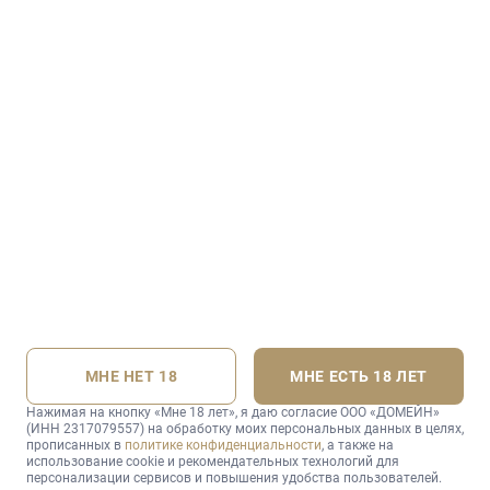
Правила приёма ставок и выплаты
Правила посещения
Вакансии
Для поставщиков
Электронная почта:
info@casinosochi.ru
Адрес комплекса:
с. Эстосадок, ул. Эстонская, 51
Круглосуточно
МНЕ НЕТ 18
МНЕ ЕСТЬ 18 ЛЕТ
©
2026
Игорная зона «Красная Поляна», ООО «ДОМЕЙН» ИНН:
2317079557 ОГРН: 1152367006000
Нажимая на кнопку «Мне 18 лет», я даю согласие ООО «ДОМЕЙН»
(ИНН 2317079557) на обработку моих персональных данных в целях,
прописанных в
политике конфиденциальности
, а также на
использование cookie и рекомендательных технологий для
персонализации сервисов и повышения удобства пользователей.