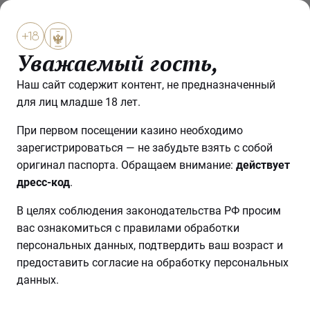
Уважаемый гость,
СЕРИЯ ТУРНИРОВ
ЗАВЕРШЕНО
Наш сайт содержит контент, не предназначенный
для лиц младше 18 лет.
При первом посещении казино необходимо
зарегистрироваться — не забудьте взять с собой
оригинал паспорта. Обращаем внимание:
действует
дресс-код
.
В целях соблюдения законодательства РФ просим
вас ознакомиться с правилами обработки
персональных данных, подтвердить ваш возраст и
предоставить согласие на обработку персональных
данных.