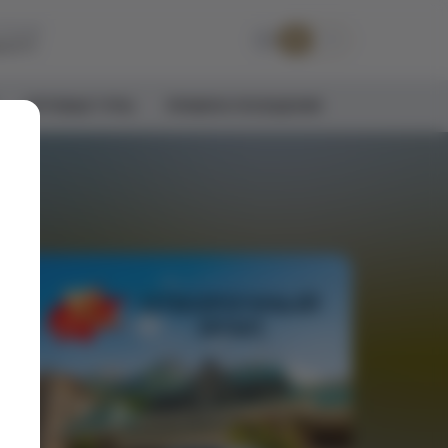
 России
4 0777
ИГРОВЫЕ ТУРЫ
ПРАВИЛА ПОСЕЩЕНИЯ