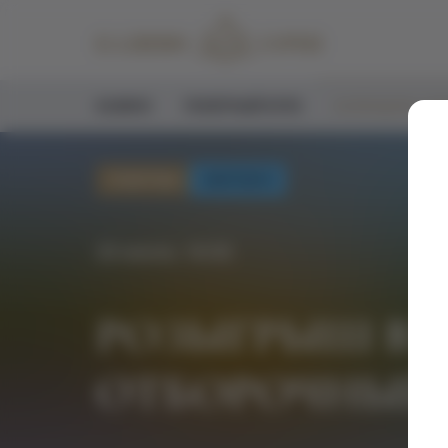
КАЗИНО
ПОКЕРНЫЙ КЛУБ
КАЛЕНДАРЬ СО
РОЗЫГРЫШ
ЗАВЕРШЕНО
20 июля
,
18:00
РОЗЫГРЫШ BMW
ОТБОРОЧНЫЙ 