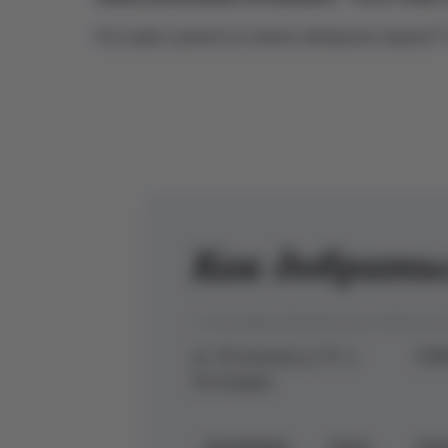
Кто уедет домой на новом немецком седане? 
Как добрать
с. Эстосадок, Игорная зона «Красная
ул. Эстонская, д. 51, с.
8 80
Эстосадок