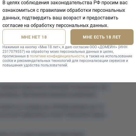
В целях соблюдения законодательства РФ просим вас
ознакомиться с правилами обработки персональных
данных, подтвердить ваш возраст и предоставить
согласие на обработку персональных данных.
МНЕ НЕТ 18
МНЕ ЕСТЬ 18 ЛЕТ
Нажимая на кнопку «Мне 18 лет», я даю согласие ООО «ДОМЕЙН» (ИНН
ьба за звание чемпиона серии — а в подарок
2317079557) на обработку моих персональных данных в целях,
прописанных в
политике конфиденциальности
, а также на использование
й авторозыгрыш. В этот летний сезон мы
cookie и рекомендательных технологий для персонализации сервисов и
повышения удобства пользователей.
урнирах серии или в хай-лимит кэш-играх, и за
 бай-ин, тем больше шансов на выигрыш.
билета за турниры до 100 000 рублей и до 10
ре-энтри и вернулись в игру? Получаете новую
гры за столами приносят один билет.