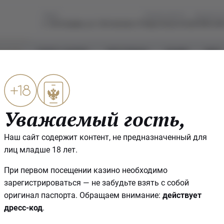
Адрес
Режим работы
Звонки по
с. Эстосадок, ул. Эстонская, 51
Круглосуточно
8 800 44
БЫТИЙ
ТЕАТР «В ИГРЕ»
РЕСТОРАНЫ
АКЦИИ
MICE
Уважаемый гость,
Наш сайт содержит контент, не предназначенный для
лиц младше 18 лет.
 330I:
При первом посещении казино необходимо
зарегистрироваться — не забудьте взять с собой
ЭТАП 5
оригинал паспорта. Обращаем внимание:
действует
дресс-код
.