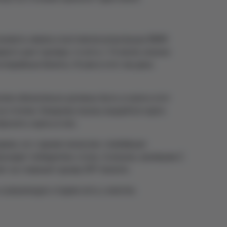
узнавать имена участников розыгрыша BMW
вого дня турнира, то есть с 16 июля, игроки
отерейные билеты. И уже в этот же день
тели обязательно должны быть в зале в этот
за столом. Каждому игроку выдаётся карта
бросить карты в пас.
лдема, но с одним нюансом: слабейшая
роходит победитель стола. А игроки, занявшие 2
ет на главный турнир SPF Autumn.
 в решающую стадию есть у многих.