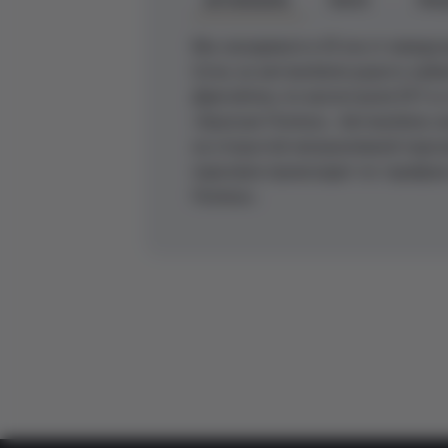
АВТОМОБИЛЬ
ТАКСИ
ПОЕ
Мы находимся в 45 км от междун
Сочи, на автомобиле дорога займ
Двигайтесь по магистрали Е97 в 
«Красная Поляна». Автомобиль м
на открытой неохраняемой парков
парковки происходит по тарифам
Поляна».