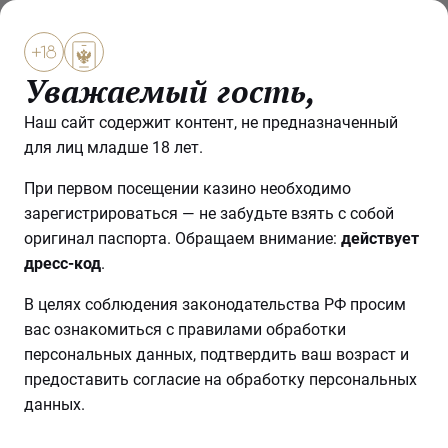
Уважаемый гость,
КОНЦЕРТ
ЗАВЕРШЕНО
Наш сайт содержит контент, не предназначенный
для лиц младше 18 лет.
При первом посещении казино необходимо
зарегистрироваться — не забудьте взять с собой
оригинал паспорта. Обращаем внимание:
действует
дресс-код
.
В целях соблюдения законодательства РФ просим
вас ознакомиться с правилами обработки
персональных данных, подтвердить ваш возраст и
предоставить согласие на обработку персональных
данных.