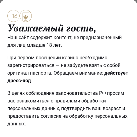
Уважаемый гость,
КОРЗИНА -
Наш сайт содержит контент, не предназначенный
для лиц младше 18 лет.
ИНТЕРНЕТ-МАГАЗИН
При первом посещении казино необходимо
КАЗИНО СОЧИ
зарегистрироваться — не забудьте взять с собой
оригинал паспорта. Обращаем внимание:
действует
дресс-код
.
В целях соблюдения законодательства РФ просим
Как добраться
вас ознакомиться с правилами обработки
персональных данных, подтвердить ваш возраст и
с. Эстосадок, Игорная зона «Красная Поляна»
предоставить согласие на обработку персональных
данных.
ул. Эстонская, д. 51, с.
8 800 444 0777
Эстосадок